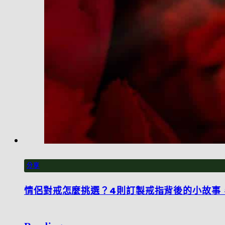
分享
情侶對戒怎麼挑選？4則訂製戒指背後的小故事