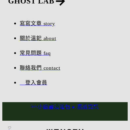
GHOST LAB
寫寫文章 story
關於溫釲 about
常見問題 faq
聯絡我們 contact
登入會員
ⁿᵉʷ小幽靈漫遊包 ▸
產品資訊