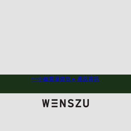
ⁿᵉʷ小幽靈漫遊包 ▸
產品資訊