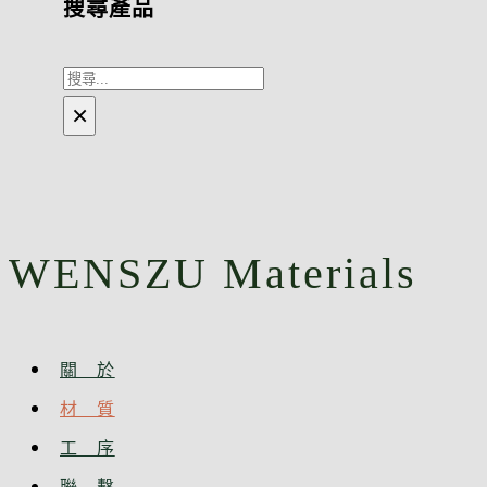
搜尋產品
搜
×
尋
WENSZU Materials​
關 於
材 質
工 序