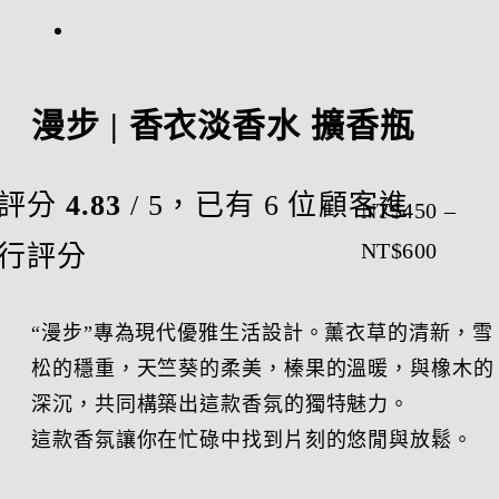
漫步 | 香衣淡香水 擴香瓶
評分
4.83
/ 5，已有
6
位顧客進
NT$
450
–
價
NT$
600
行評分
格
範
“漫步”專為現代優雅生活設計。薰衣草的清新，雪
松的穩重，天竺葵的柔美，榛果的溫暖，與橡木的
圍：
深沉，共同構築出這款香氛的獨特魅力。
NT$4
這款香氛讓你在忙碌中找到片刻的悠閒與放鬆。
到
NT$6