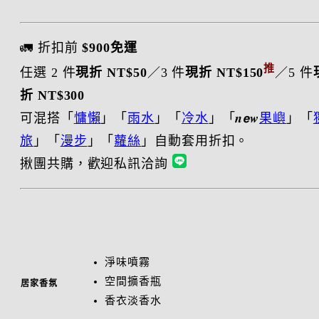
🚛 折扣前
$900免運
推
任選 2 件
現折 NT$50
／3 件
現折 NT$150
／5 件
折 NT$300
可混搭「
慵懶
」「
雨水
」「
冷水
」「𝒏𝙚𝒘
果嶼
」「
旅
」「
漫步
」「
蘿絲
」自動套用折扣。
揪團共購，歡迎私訊洽詢
淨味噴霧
空間擴香瓶
居家香氛
香衣淡香水