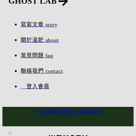
GHOST LAB
寫寫文章 story
關於溫釲 about
常見問題 faq
聯絡我們 contact
登入會員
ⁿᵉʷ小幽靈漫遊包 ▸
產品資訊