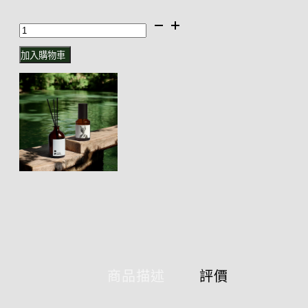
漫
步
加入購物車
|
香
衣
淡
香
水
擴
香
瓶
商品描述
評價
數