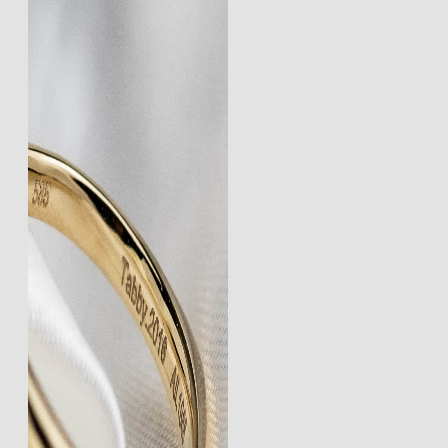
禮
物
*
數
量