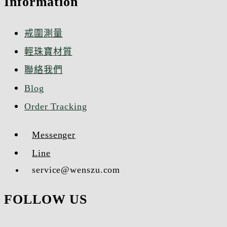
Information​
戒圍測量
輕珠寶材質
聯絡我們
Blog
Order Tracking
Messenger
Line
service@wenszu.com
FOLLOW US