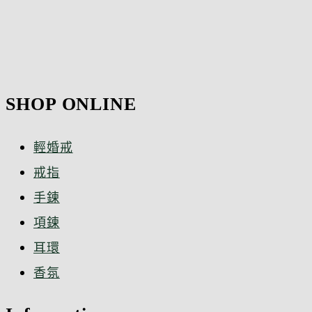
SHOP ONLINE
輕婚戒
戒指
手鍊
項鍊
耳環
香氛