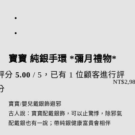
寶寶 純銀手環 *彌月禮物*
評分
5.00
/ 5，已有
1
位顧客進行評
NT$
2,9
分
寶寶/嬰兒戴銀飾避邪
古人說：寶寶配戴銀飾，可以止驚悸，除邪氣
配戴銀也有一說；帶純銀健康富貴會相伴