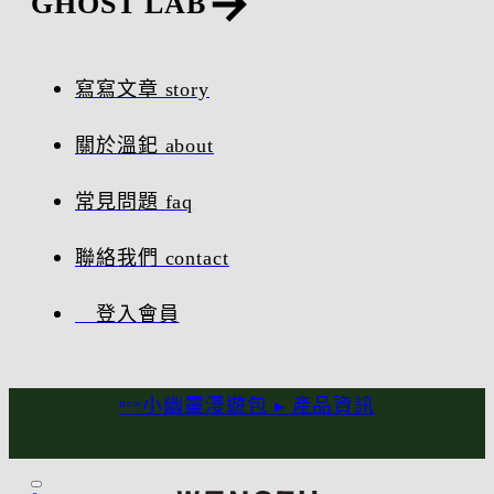
GHOST LAB
寫寫文章 story
關於溫釲 about
常見問題 faq
聯絡我們 contact
登入會員
ⁿᵉʷ小幽靈漫遊包 ▸
產品資訊