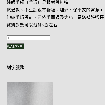
純銀手鐲（手環）足銀材質打造，
抗過敏、不生鏽銀有祈福、避邪、保平安的寓意，
伸縮手環設計，可依手圍調整大小，是送禮好選擇
寶寶歲數可以戴到5歲左右！
寶
寶
加入購物車
純
銀
刻字服務
手
環
*
彌
月