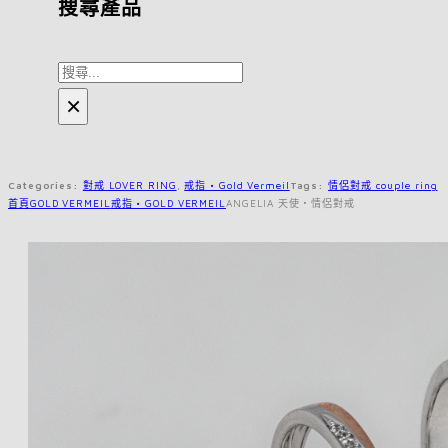
搜尋產品
搜
×
尋
Categories:
對戒 LOVER RING
,
戒指 • Gold Vermeil
Tags:
情侶對戒 couple ring
首頁
GOLD VERMEIL
戒指 • GOLD VERMEIL
ANGELIA 天使・情侶對戒