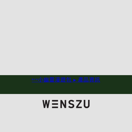
ⁿᵉʷ小幽靈漫遊包 ▸
產品資訊