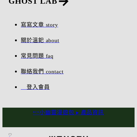
GHOST LAB
寫寫文章 story
關於溫釲 about
常見問題 faq
聯絡我們 contact
登入會員
ⁿᵉʷ小幽靈漫遊包 ▸
產品資訊