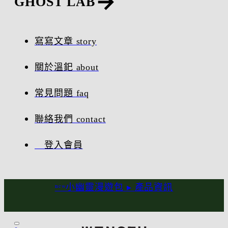
GHOST LAB
寫寫文章 story
關於溫釲 about
常見問題 faq
聯絡我們 contact
登入會員
ⁿᵉʷ小幽靈漫遊包 ▸
產品資訊