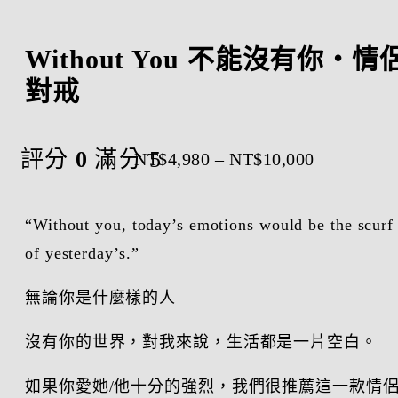
Without You 不能沒有你・情
對戒
評分
0
滿分 5
價
NT$
4,980
–
NT$
10,000
格
範
“Without you, today’s emotions would be the scurf
of yesterday’s.”
圍：
NT$4,980
無論你是什麼樣的人
到
沒有你的世界，對我來說，生活都是一片空白。
NT$10,00
如果你愛她/他十分的強烈，我們很推薦這一款情