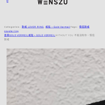
0
Categories:
對戒 LOVER RING
,
戒指 • Gold Vermeil
Tags:
情侶對戒
couple ring
首頁
GOLD VERMEIL
戒指 • GOLD VERMEIL
WITHOUT YOU 不能沒有你・情侶
對戒