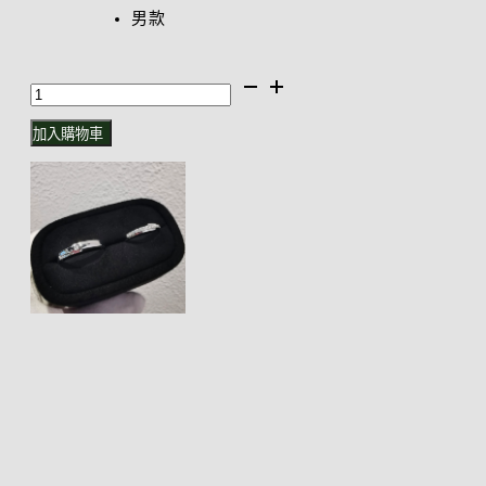
男款
Without
you
加入購物車
不
能
沒
有
你・
情
侶
對
戒