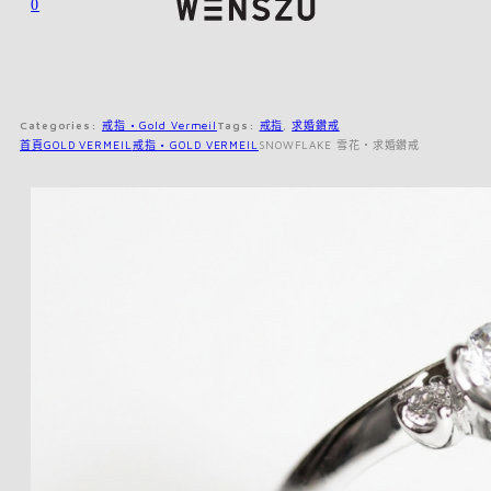
0
Categories:
戒指 • Gold Vermeil
Tags:
戒指
,
求婚鑽戒
首頁
GOLD VERMEIL
戒指 • GOLD VERMEIL
SNOWFLAKE 雪花・求婚鑽戒