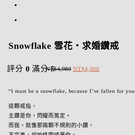
Snowflake 雪花・求婚鑽戒
評分
0
滿分 5
原
目
NT$
4,980
NT$
4,000
始
前
價
價
“I must be a snowflake, because I’ve fallen for you
格：
格：
這顆戒指，
NT$4,980。
NT$4,000。
主鑽是你，閃耀而篤定。
而我，就像那兩顆不規則的小鑽，