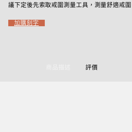
議下定後先索取戒圍測量工具，測量舒適戒圍
加購刻字
商品描述
評價