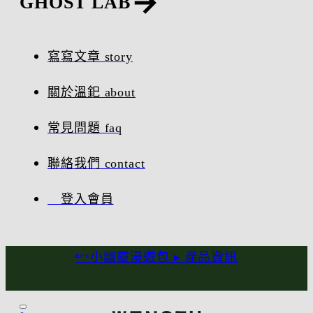
GHOST LAB
寫寫文章 story
關於溫釲 about
常見問題 faq
聯絡我們 contact
登入會員
ⁿᵉʷ小幽靈漫遊包 ▸
產品資訊