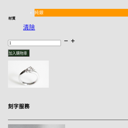
純銀
材質
清除
Snowflake
雪
加入購物車
花・
求
婚
鑽
戒
刻字服務
數
量