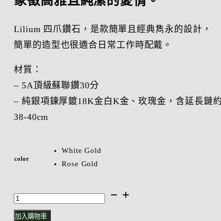
象徵高雅且純潔的愛情。
Lilium 四爪鑽石，是款簡單且經典雋永的設計，
簡單的造型也很適合日常工作時配戴。
材質：
– 5A頂級蘇聯鑽30分
– 純銀項鍊厚鍍18K金白K金、玫瑰金，含延長鏈
38-40cm
White Gold
color
Rose Gold
Lilium
純
加入購物車