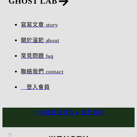
GHOST LAB
寫寫文章 story
關於溫釲 about
常見問題 faq
聯絡我們 contact
登入會員
ⁿᵉʷ小幽靈漫遊包 ▸
產品資訊