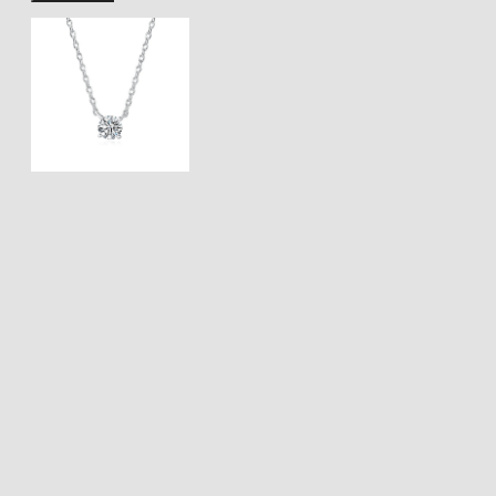
潔
的
愛・
純
銀
項
鍊
數
量