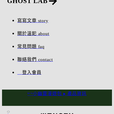
GHOST LAB
寫寫文章 story
關於溫釲 about
常見問題 faq
聯絡我們 contact
登入會員
ⁿᵉʷ小幽靈漫遊包 ▸
產品資訊